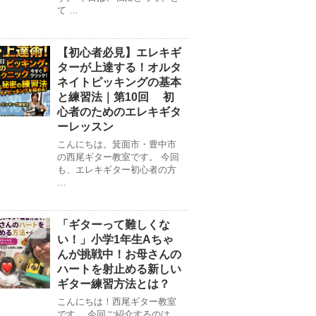
て …
【初心者必見】エレキギ
ターが上達する！オルタ
ネイトピッキングの基本
と練習法｜第10回 初
心者のためのエレキギタ
ーレッスン
こんにちは。箕面市・豊中市
の西尾ギター教室です。 今回
も、エレキギター初心者の方
…
「ギターって難しくな
い！」小学1年生Aちゃ
んが挑戦中！お母さんの
ハートを射止める新しい
ギター練習方法とは？
こんにちは！西尾ギター教室
です。 今回ご紹介するのは、