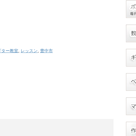
ギター教室
,
レッスン
,
豊中市