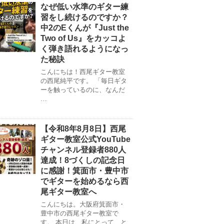
なぜ低い水準のギター練
習をし続けるのですか？
中2のEくんが『Just the
Two of Us』をカッコよ
く弾き語れるようになっ
た秘訣
こんにちは！西尾ギター教室
の西尾純平です。 「毎日ギタ
ーを触っているのに、なんだ
…
【令和8年8月8日】西尾
ギター教室公式YouTube
チャンネル登録者880人
達成！8づくしの記念日
に感謝！箕面市・豊中市
でギターを始めるなら西
尾ギター教室へ
こんにちは。大阪府箕面市・
豊中市の西尾ギター教室で
す。 本日は、私にとって、と