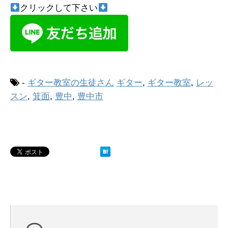
クリックして下さい
-
ギター教室の生徒さん
ギター
,
ギター教室
,
レッ
スン
,
箕面
,
豊中
,
豊中市