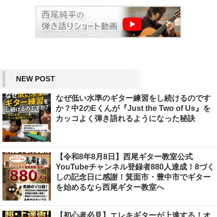
NEW POST
なぜ低い水準のギター練習をし続けるのです
か？中2のEくんが『Just the Two of Us』を
カッコよく弾き語れるようになった秘訣
【令和8年8月8日】西尾ギター教室公式
YouTubeチャンネル登録者880人達成！8づく
しの記念日に感謝！箕面市・豊中市でギター
を始めるなら西尾ギター教室へ
【初心者必見】エレキギターが上達する！オ