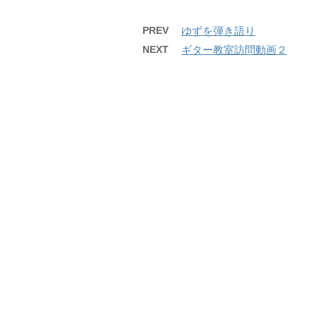
PREV
ゆずを弾き語り
NEXT
ギター教室訪問動画２