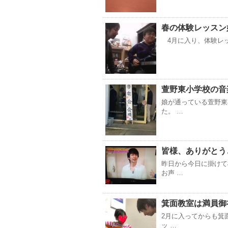
春の体験レッスン
4月に入り、体験レッ
萱野東小学校の音
娘が通っている萱野東
た。 …
皆様、ありがとう
昨日から今日に掛けて
お声 …
箕面教室は満員御
2月に入ってからも箕
ッ …