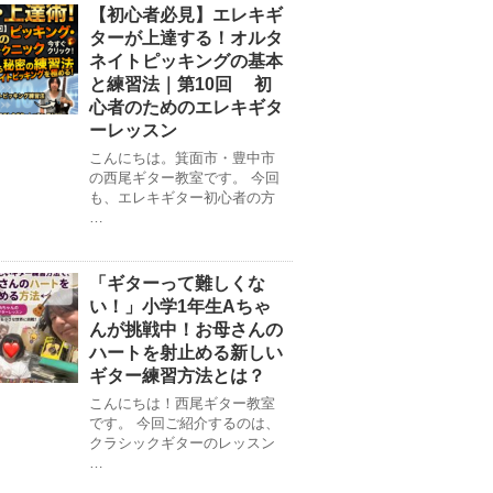
【初心者必見】エレキギ
ターが上達する！オルタ
ネイトピッキングの基本
と練習法｜第10回 初
心者のためのエレキギタ
ーレッスン
こんにちは。箕面市・豊中市
の西尾ギター教室です。 今回
も、エレキギター初心者の方
…
「ギターって難しくな
い！」小学1年生Aちゃ
んが挑戦中！お母さんの
ハートを射止める新しい
ギター練習方法とは？
こんにちは！西尾ギター教室
です。 今回ご紹介するのは、
クラシックギターのレッスン
…