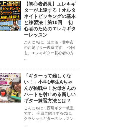
【初心者必見】エレキギ
ターが上達する！オルタ
ネイトピッキングの基本
と練習法｜第10回 初
心者のためのエレキギタ
ーレッスン
こんにちは。箕面市・豊中市
の西尾ギター教室です。 今回
も、エレキギター初心者の方
…
「ギターって難しくな
い！」小学1年生Aちゃ
んが挑戦中！お母さんの
ハートを射止める新しい
ギター練習方法とは？
こんにちは！西尾ギター教室
です。 今回ご紹介するのは、
クラシックギターのレッスン
…