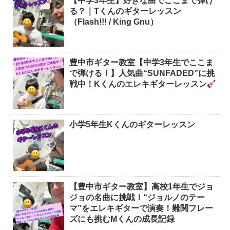
【中学3年生】好きな曲でここまで弾け
る？｜Tくんのギターレッスン
（Flash!!! / King Gnu）
豊中市ギター教室【中学3年生でここま
で弾ける！】人気曲“SUNFADED”に挑
戦中！Kくんのエレキギターレッスン
小学5年生Kくんのギターレッスン
【豊中市ギター教室】高校1年生でジョ
ジョの名曲に挑戦！“ジョルノのテー
マ”をエレキギターで演奏！難関フレー
ズにも挑むMくんの成長記録