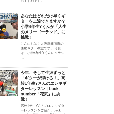
おすすめです。
あなたはどれだけ早くギ
ターを上達できますか？
小学4年生Yくんが「人生
のメリーゴーランド」に
挑戦！
こんにちは！大阪府箕面市の
西尾ギター教室です。 今回
は、小学4年生Yくんのクラシ
…
今年、そして生涯ずっと
「ギターが弾ける！」高
校1年生Yさんのエレキギ
ターレッスン｜back
number「花束」に挑
戦！
高校1年生Yさんのエレキギタ
ーレッスンをご紹介。back