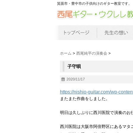
箕面市・豊中市の子供向けのギター教室です。
ホーム
>
西尾純平の演奏会
>
子守唄
2020/11/17
https://nishio-guitar.com/wp-cont
またまた作曲をしました。
明日は久しぶりに西川医院で演奏のお
西川医院は大阪市阿倍野区にあるマタ