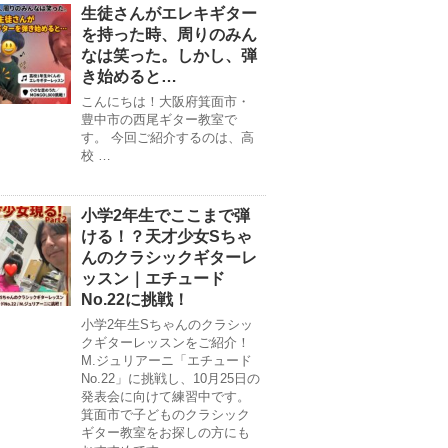
生徒さんがエレキギター
を持った時、周りのみん
なは笑った。しかし、弾
き始めると…
こんにちは！大阪府箕面市・
豊中市の西尾ギター教室で
す。 今回ご紹介するのは、高
校 …
小学2年生でここまで弾
ける！？天才少女Sちゃ
んのクラシックギターレ
ッスン｜エチュード
No.22に挑戦！
小学2年生Sちゃんのクラシッ
クギターレッスンをご紹介！
M.ジュリアーニ「エチュード
No.22」に挑戦し、10月25日の
発表会に向けて練習中です。
箕面市で子どものクラシック
ギター教室をお探しの方にも