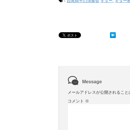
-
西尾純平の演奏会
ギター
,
ギター
Message
メールアドレスが公開されること
コメント
※