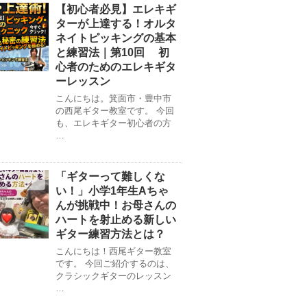
【初心者必見】エレキギ
ターが上達する！オルタ
ネイトピッキングの基本
と練習法｜第10回 初
心者のためのエレキギタ
ーレッスン
こんにちは。箕面市・豊中市
の西尾ギター教室です。 今回
も、エレキギター初心者の方
…
「ギターって難しくな
い！」小学1年生Aちゃ
んが挑戦中！お母さんの
ハートを射止める新しい
ギター練習方法とは？
こんにちは！西尾ギター教室
です。 今回ご紹介するのは、
クラシックギターのレッスン
…