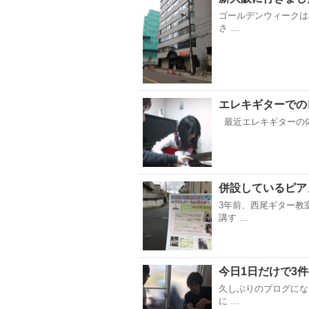
ゴールデンウィークは
さ …
エレキギターでの
最近エレキギターの体
併設しているピア
3年前、西尾ギター教
講す …
今日1日だけで3
久しぶりのブログにな
に …