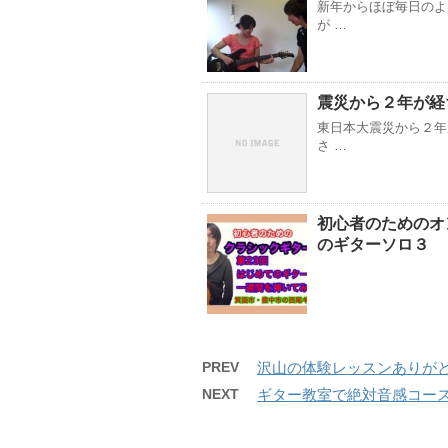
新年からほぼ毎日のよ
が …
震災から２年が経
東日本大震災から２年
さ …
初心者のためのオ
のギターソロ３ 
PREV
沢山の体験レッスンありが
NEXT
ギター教室で絶対音感コー