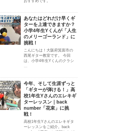
おすすめです。
あなたはどれだけ早くギ
ターを上達できますか？
小学4年生Yくんが「人生
のメリーゴーランド」に
挑戦！
こんにちは！大阪府箕面市の
西尾ギター教室です。 今回
は、小学4年生Yくんのクラシ
…
今年、そして生涯ずっと
「ギターが弾ける！」高
校1年生Yさんのエレキギ
ターレッスン｜back
number「花束」に挑
戦！
高校1年生Yさんのエレキギタ
ーレッスンをご紹介。back