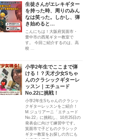
生徒さんがエレキギター
を持った時、周りのみん
なは笑った。しかし、弾
き始めると…
こんにちは！大阪府箕面市・
豊中市の西尾ギター教室で
す。 今回ご紹介するのは、高
校 …
小学2年生でここまで弾
ける！？天才少女Sちゃ
んのクラシックギターレ
ッスン｜エチュード
No.22に挑戦！
小学2年生Sちゃんのクラシッ
クギターレッスンをご紹介！
M.ジュリアーニ「エチュード
No.22」に挑戦し、10月25日の
発表会に向けて練習中です。
箕面市で子どものクラシック
ギター教室をお探しの方にも