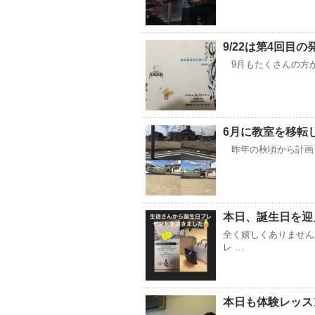
9/22は第4回目の
9月もたくさんの方が
6月に教室を移転
昨年の秋頃から計画し
本日、誕生日を迎
全く嬉しくありません
レ …
本日も体験レッス