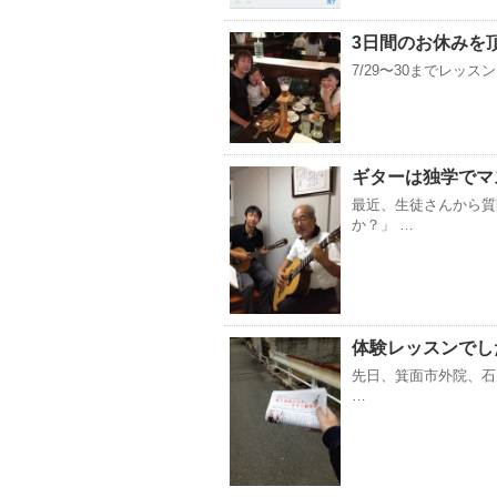
3日間のお休みを
7/29〜30までレッ
ギターは独学でマ
最近、生徒さんから質
か？」 …
体験レッスンでし
先日、箕面市外院、石
…