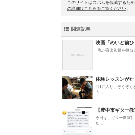
このサイトはスパムを低減するために 
の詳細はこちらをご覧ください
。
関連記事
映画「めいど前ひ
私が音楽監督を担当し
体験レッスンがた
2月に入り、ぞくぞく
う …
【豊中市ギター教
今日は、ギター教室に
だ …