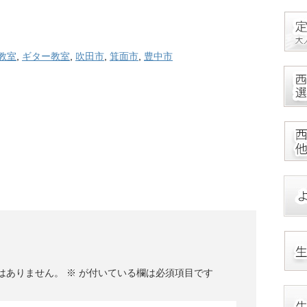
教室
,
ギター教室
,
吹田市
,
箕面市
,
豊中市
はありません。
※
が付いている欄は必須項目です