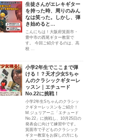
生徒さんがエレキギター
を持った時、周りのみん
なは笑った。しかし、弾
き始めると…
こんにちは！大阪府箕面市・
豊中市の西尾ギター教室で
す。 今回ご紹介するのは、高
校 …
小学2年生でここまで弾
ける！？天才少女Sちゃ
んのクラシックギターレ
ッスン｜エチュード
No.22に挑戦！
小学2年生Sちゃんのクラシッ
クギターレッスンをご紹介！
M.ジュリアーニ「エチュード
No.22」に挑戦し、10月25日の
発表会に向けて練習中です。
箕面市で子どものクラシック
ギター教室をお探しの方にも