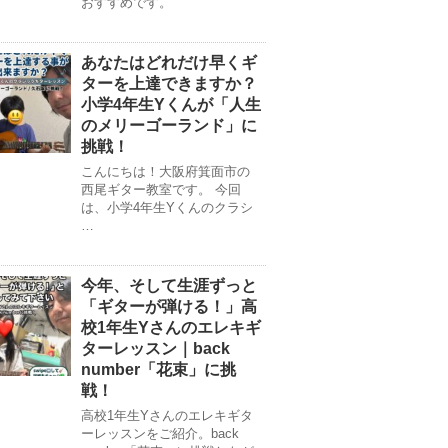
おすすめです。
あなたはどれだけ早くギ
ターを上達できますか？
小学4年生Yくんが「人生
のメリーゴーランド」に
挑戦！
こんにちは！大阪府箕面市の
西尾ギター教室です。 今回
は、小学4年生Yくんのクラシ
…
今年、そして生涯ずっと
「ギターが弾ける！」高
校1年生Yさんのエレキギ
ターレッスン｜back
number「花束」に挑
戦！
高校1年生Yさんのエレキギタ
ーレッスンをご紹介。back