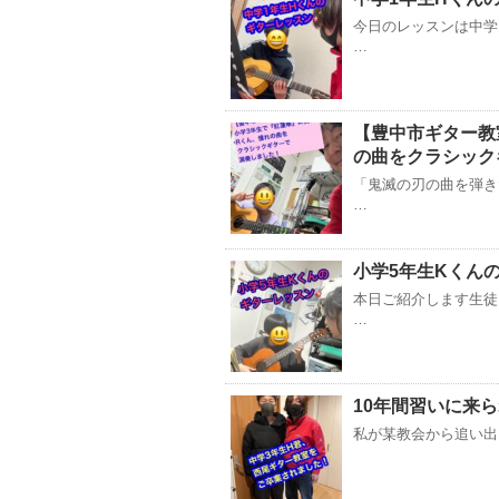
今日のレッスンは中学
…
【豊中市ギター教
の曲をクラシック
「鬼滅の刃の曲を弾き
…
小学5年生Kくん
本日ご紹介します生徒
…
10年間習いに来
私が某教会から追い出