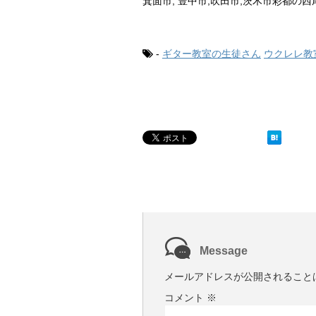
箕面市, 豊中市,吹田市,茨木市彩都の
-
ギター教室の生徒さん
ウクレレ教
Message
メールアドレスが公開されること
コメント
※