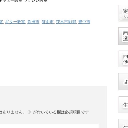
西尾ギター教室 ウクレレ教室
室
,
ギター教室
,
吹田市
,
箕面市
,
茨木市彩都
,
豊中市
はありません。
※
が付いている欄は必須項目です