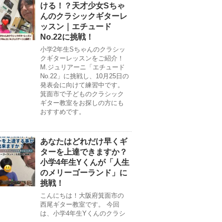
ける！？天才少女Sちゃ
んのクラシックギターレ
ッスン｜エチュード
No.22に挑戦！
小学2年生Sちゃんのクラシッ
クギターレッスンをご紹介！
M.ジュリアーニ「エチュード
No.22」に挑戦し、10月25日の
発表会に向けて練習中です。
箕面市で子どものクラシック
ギター教室をお探しの方にも
おすすめです。
あなたはどれだけ早くギ
ターを上達できますか？
小学4年生Yくんが「人生
のメリーゴーランド」に
挑戦！
こんにちは！大阪府箕面市の
西尾ギター教室です。 今回
は、小学4年生Yくんのクラシ