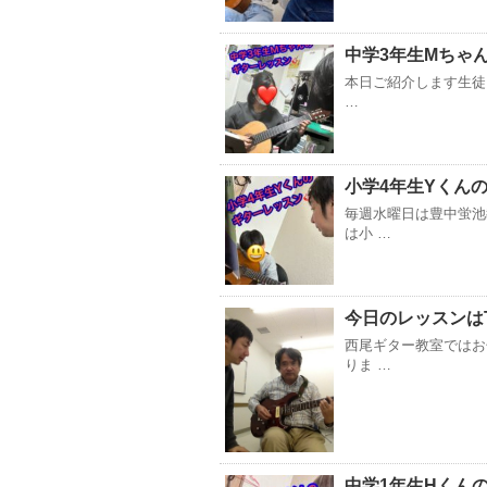
中学3年生Mちゃ
本日ご紹介します生徒
…
小学4年生Yくん
毎週水曜日は豊中蛍池
は小 …
今日のレッスンは
西尾ギター教室ではお
りま …
中学1年生Hくん