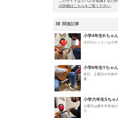
このサイトはスパムを低減するために 
の詳細はこちらをご覧ください
。
関連記事
小学4年生Kちゃ
今日のレッスンは小学
…
小学6年生Yちゃ
本日、土曜日の午前中
業 …
小学六年生Sちゃ
土曜日は豊中市蛍池の
六 …