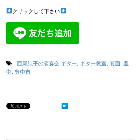
クリックして下さい
-
西尾純平の演奏会
ギター
,
ギター教室
,
箕面
,
豊
中
,
豊中市