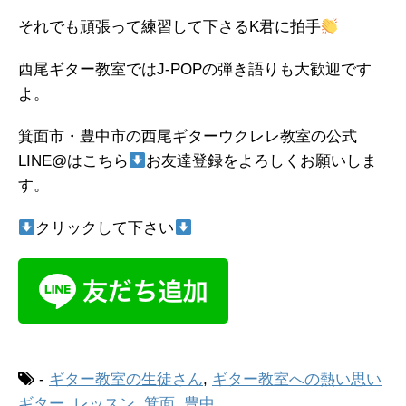
それでも頑張って練習して下さるK君に拍手
西尾ギター教室ではJ-POPの弾き語りも大歓迎です
よ。
箕面市・豊中市の西尾ギターウクレレ教室の公式
LINE@はこちら
お友達登録をよろしくお願いしま
す。
クリックして下さい
-
ギター教室の生徒さん
,
ギター教室への熱い思い
ギター
,
レッスン
,
箕面
,
豊中