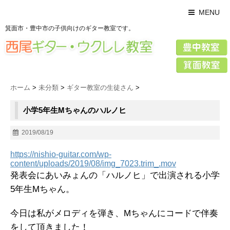
MENU
箕面市・豊中市の子供向けのギター教室です。
ホーム
>
未分類
>
ギター教室の生徒さん
>
小学5年生Mちゃんのハルノヒ
2019/08/19
https://nishio-guitar.com/wp-
content/uploads/2019/08/img_7023.trim_.mov
発表会にあいみょんの「ハルノヒ」で出演される小学
5年生Mちゃん。
今日は私がメロディを弾き、Mちゃんにコードで伴奏
をして頂きました！