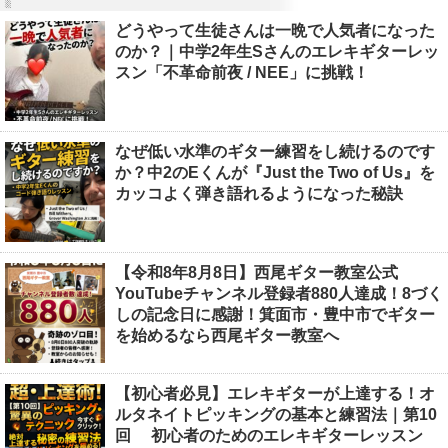
どうやって生徒さんは一晩で人気者になった
のか？｜中学2年生Sさんのエレキギターレッ
スン「不革命前夜 / NEE」に挑戦！
なぜ低い水準のギター練習をし続けるのです
か？中2のEくんが『Just the Two of Us』を
カッコよく弾き語れるようになった秘訣
【令和8年8月8日】西尾ギター教室公式
YouTubeチャンネル登録者880人達成！8づく
しの記念日に感謝！箕面市・豊中市でギター
を始めるなら西尾ギター教室へ
【初心者必見】エレキギターが上達する！オ
ルタネイトピッキングの基本と練習法｜第10
回 初心者のためのエレキギターレッスン