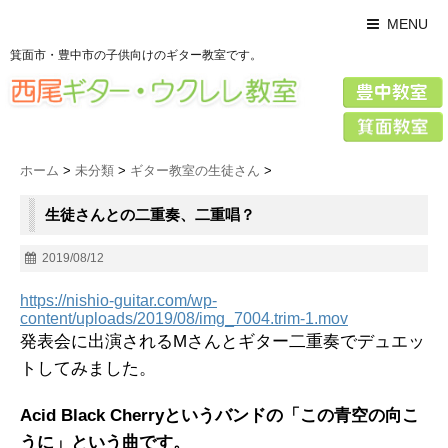
MENU
箕面市・豊中市の子供向けのギター教室です。
ホーム
>
未分類
>
ギター教室の生徒さん
>
生徒さんとの二重奏、二重唱？
2019/08/12
https://nishio-guitar.com/wp-
content/uploads/2019/08/img_7004.trim-1.mov
発表会に出演されるMさんとギター二重奏でデュエッ
トしてみました。
Acid Black Cherry
というバンドの「この青空の向こ
うに」という曲です。