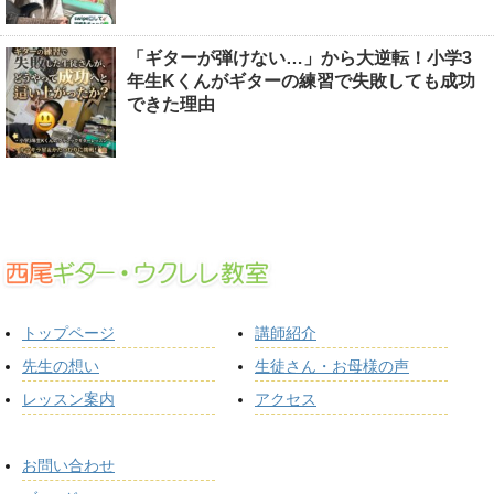
「ギターが弾けない…」から大逆転！小学3
年生Kくんがギターの練習で失敗しても成功
できた理由
トップページ
講師紹介
先生の想い
生徒さん・お母様の声
レッスン案内
アクセス
お問い合わせ