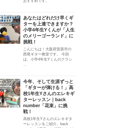
おすすめです。
あなたはどれだけ早くギ
ターを上達できますか？
小学4年生Yくんが「人生
のメリーゴーランド」に
挑戦！
こんにちは！大阪府箕面市の
西尾ギター教室です。 今回
は、小学4年生Yくんのクラシ
…
今年、そして生涯ずっと
「ギターが弾ける！」高
校1年生Yさんのエレキギ
ターレッスン｜back
number「花束」に挑
戦！
高校1年生Yさんのエレキギタ
ーレッスンをご紹介。back