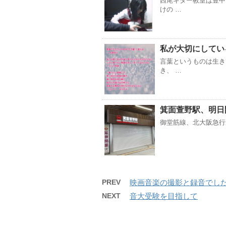
西尾ギター教室は豊中
けの …
私が大切にしてい
言葉というものは生き
き、 …
箕面萱野駅、明日
御堂筋線、北大阪急行が
PREV
映画音楽の撮影と録音でし
NEXT
音大受験を目指して