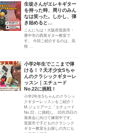
生徒さんがエレキギター
を持った時、周りのみん
なは笑った。しかし、弾
き始めると…
こんにちは！大阪府箕面市・
豊中市の西尾ギター教室で
す。 今回ご紹介するのは、高
校 …
小学2年生でここまで弾
ける！？天才少女Sちゃ
んのクラシックギターレ
ッスン｜エチュード
No.22に挑戦！
小学2年生Sちゃんのクラシッ
クギターレッスンをご紹介！
M.ジュリアーニ「エチュード
No.22」に挑戦し、10月25日の
発表会に向けて練習中です。
箕面市で子どものクラシック
ギター教室をお探しの方にも