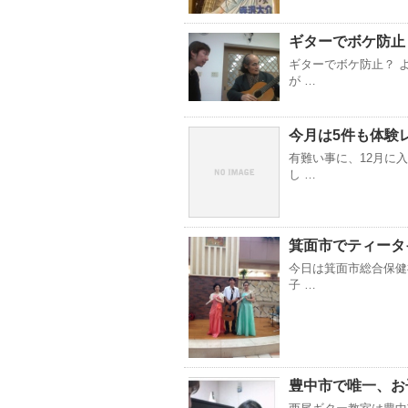
ギターでボケ防止
ギターでボケ防止？ 
が …
今月は5件も体験
有難い事に、12月に
し …
箕面市でティータ
今日は箕面市総合保健
子 …
豊中市で唯一、お