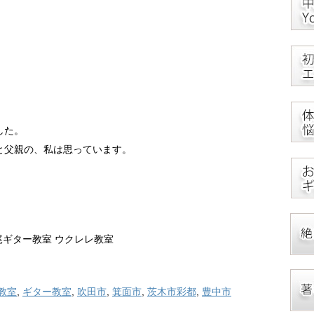
した。
と父親の、私は思っています。
。
尾ギター教室 ウクレレ教室
教室
,
ギター教室
,
吹田市
,
箕面市
,
茨木市彩都
,
豊中市