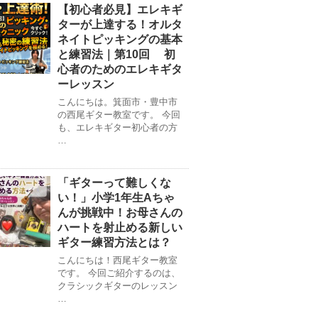
【初心者必見】エレキギ
ターが上達する！オルタ
ネイトピッキングの基本
と練習法｜第10回 初
心者のためのエレキギタ
ーレッスン
こんにちは。箕面市・豊中市
の西尾ギター教室です。 今回
も、エレキギター初心者の方
…
「ギターって難しくな
い！」小学1年生Aちゃ
んが挑戦中！お母さんの
ハートを射止める新しい
ギター練習方法とは？
こんにちは！西尾ギター教室
です。 今回ご紹介するのは、
クラシックギターのレッスン
…