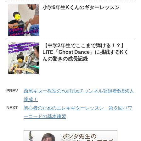
小学6年生Kくんのギターレッスン
【中学2年生でここまで弾ける！？】
LITE「Ghost Dance」に挑戦するKく
んの驚きの成長記録
PREV
西尾ギター教室のYouTubeチャンネル登録者数850人
達成！
NEXT
初心者のためのエレキギターレッスン 第６回パワ
ーコードの基本練習