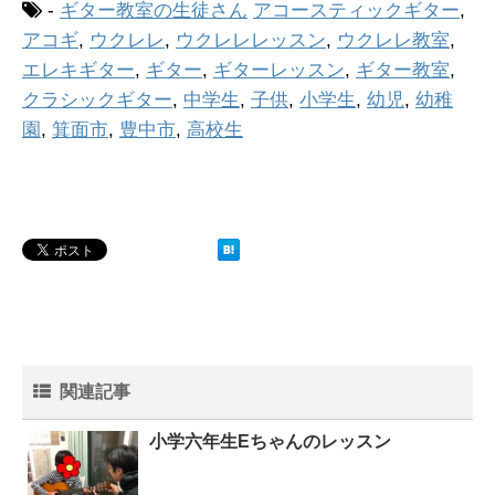
-
ギター教室の生徒さん
アコースティックギター
,
アコギ
,
ウクレレ
,
ウクレレレッスン
,
ウクレレ教室
,
エレキギター
,
ギター
,
ギターレッスン
,
ギター教室
,
クラシックギター
,
中学生
,
子供
,
小学生
,
幼児
,
幼稚
園
,
箕面市
,
豊中市
,
高校生
関連記事
小学六年生Eちゃんのレッスン