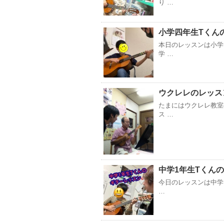
り …
小学四年生Tくん
本日のレッスンは小学
学 …
ウクレレのレッス
たまにはウクレレ教室
ス …
中学1年生Tくん
今日のレッスンは中学
…