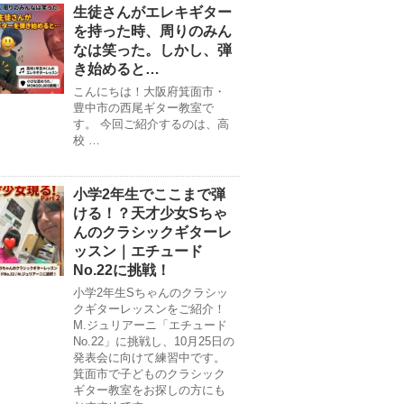
生徒さんがエレキギター
を持った時、周りのみん
なは笑った。しかし、弾
き始めると…
こんにちは！大阪府箕面市・
豊中市の西尾ギター教室で
す。 今回ご紹介するのは、高
校 …
小学2年生でここまで弾
ける！？天才少女Sちゃ
んのクラシックギターレ
ッスン｜エチュード
No.22に挑戦！
小学2年生Sちゃんのクラシッ
クギターレッスンをご紹介！
M.ジュリアーニ「エチュード
No.22」に挑戦し、10月25日の
発表会に向けて練習中です。
箕面市で子どものクラシック
ギター教室をお探しの方にも