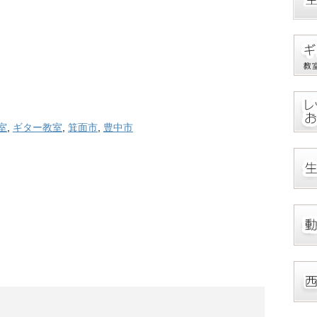
室
,
ギター教室
,
箕面市
,
豊中市