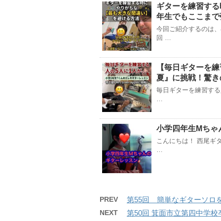
ギターを練習する
年生でもここまで
今回ご紹介するのは、
回 …
【毎日ギターを練
夏』に挑戦！驚き
毎日ギターを練習する
…
小学四年生Mちゃ
こんにちは！ 西尾ギ
…
PREV
第55回 簡単なギターソロ
NEXT
第50回 箕面市立第四中学校