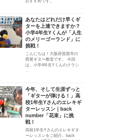
おすすめです。
あなたはどれだけ早くギ
ターを上達できますか？
小学4年生Yくんが「人生
のメリーゴーランド」に
挑戦！
こんにちは！大阪府箕面市の
西尾ギター教室です。 今回
は、小学4年生Yくんのクラシ
…
今年、そして生涯ずっと
「ギターが弾ける！」高
校1年生Yさんのエレキギ
ターレッスン｜back
number「花束」に挑
戦！
高校1年生Yさんのエレキギタ
ーレッスンをご紹介。back