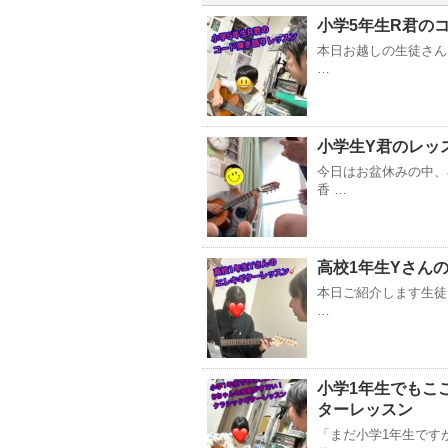
小学5年生R君の
本日お越しの生徒さん
…
小学生Y君のレッ
今日はお盆休みの中、
香 …
高校1年生Yさん
本日ご紹介します生徒
…
小学1年生でもこ
ターレッスン
「まだ小学1年生です