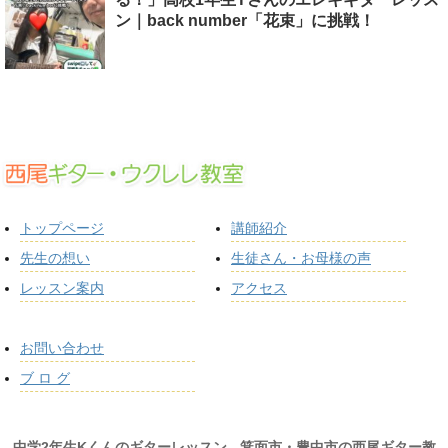
ン｜back number「花束」に挑戦！
トップページ
講師紹介
先生の想い
生徒さん・お母様の声
レッスン案内
アクセス
お問い合わせ
ブ ロ グ
中学2年生Kくんのギターレッスン - 箕面市・豊中市の西尾ギター教