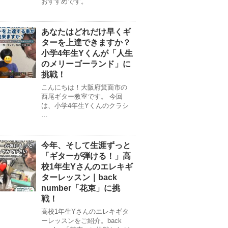
おすすめです。
あなたはどれだけ早くギ
ターを上達できますか？
小学4年生Yくんが「人生
のメリーゴーランド」に
挑戦！
こんにちは！大阪府箕面市の
西尾ギター教室です。 今回
は、小学4年生Yくんのクラシ
…
今年、そして生涯ずっと
「ギターが弾ける！」高
校1年生Yさんのエレキギ
ターレッスン｜back
number「花束」に挑
戦！
高校1年生Yさんのエレキギタ
ーレッスンをご紹介。back