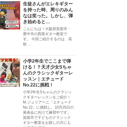
生徒さんがエレキギター
を持った時、周りのみん
なは笑った。しかし、弾
き始めると…
こんにちは！大阪府箕面市・
豊中市の西尾ギター教室で
す。 今回ご紹介するのは、高
校 …
小学2年生でここまで弾
ける！？天才少女Sちゃ
んのクラシックギターレ
ッスン｜エチュード
No.22に挑戦！
小学2年生Sちゃんのクラシッ
クギターレッスンをご紹介！
M.ジュリアーニ「エチュード
No.22」に挑戦し、10月25日の
発表会に向けて練習中です。
箕面市で子どものクラシック
ギター教室をお探しの方にも