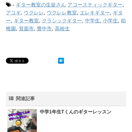
-
ギター教室の生徒さん
アコースティックギター
,
アコギ
,
ウクレレ
,
ウクレレ教室
,
エレキギター
,
ギタ
ー
,
ギター教室
,
クラシックギター
,
中学生
,
小学生
,
幼
稚園
,
箕面市
,
豊中市
,
高校生
関連記事
中学1年生Tくんのギターレッスン