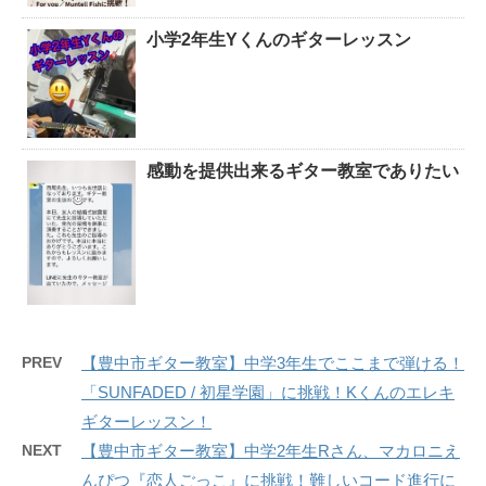
小学2年生Yくんのギターレッスン
感動を提供出来るギター教室でありたい
PREV
【豊中市ギター教室】中学3年生でここまで弾ける！
「SUNFADED / 初星学園」に挑戦！Kくんのエレキ
ギターレッスン！
NEXT
【豊中市ギター教室】中学2年生Rさん、マカロニえ
んぴつ『恋人ごっこ』に挑戦！難しいコード進行に