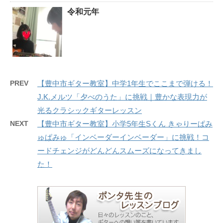
令和元年
PREV
【豊中市ギター教室】中学1年生でここまで弾ける！
J.K.メルツ「夕べのうた」に挑戦｜豊かな表現力が
光るクラシックギターレッスン
NEXT
【豊中市ギター教室】小学5年生Sくん きゃりーぱみ
ゅぱみゅ「インベーダーインベーダー」に挑戦！コ
ードチェンジがどんどんスムーズになってきまし
た！