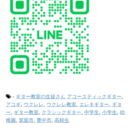
-
ギター教室の生徒さん
アコースティックギター
,
アコギ
,
ウクレレ
,
ウクレレ教室
,
エレキギター
,
ギタ
ー
,
ギター教室
,
クラシックギター
,
中学生
,
小学生
,
幼
稚園
,
箕面市
,
豊中市
,
高校生