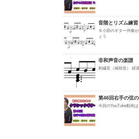
音階とリズム練習
８小節のギター伴奏が
ょう
非和声音の楽譜
刺繡音（補助音） 経過
第46回右手の弦
今回のYouTube動