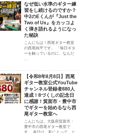
なぜ低い水準のギター練
習をし続けるのですか？
中2のEくんが『Just the
Two of Us』をカッコよ
く弾き語れるようになっ
た秘訣
こんにちは！西尾ギター教室
の西尾純平です。 「毎日ギタ
ーを触っているのに、なんだ
…
【令和8年8月8日】西尾
ギター教室公式YouTube
チャンネル登録者880人
達成！8づくしの記念日
に感謝！箕面市・豊中市
でギターを始めるなら西
尾ギター教室へ
こんにちは。大阪府箕面市・
豊中市の西尾ギター教室で
す。 本日は、私にとって、と