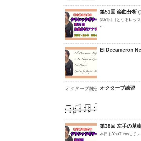
第51回 楽曲分析 
第51回目となるレッ
…
El Decameron Neg
オクターブ練習
第38回 左手の基礎
本日もYouTubeに