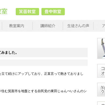
してみました。
動画を立て続けにアップしており、正直言って飽きておりまし
、私が住む箕面市を地盤とする自民党の東田じゅんぺいさんのシ