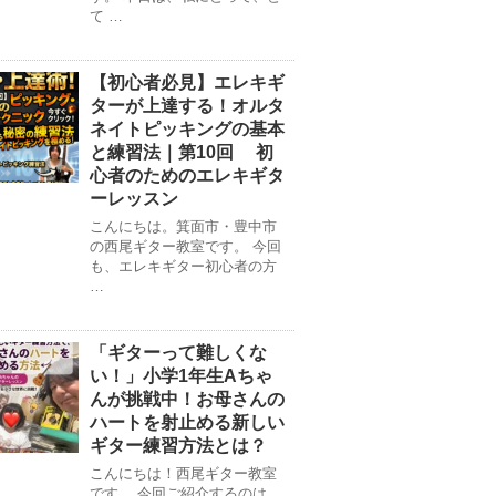
て …
【初心者必見】エレキギ
ターが上達する！オルタ
ネイトピッキングの基本
と練習法｜第10回 初
心者のためのエレキギタ
ーレッスン
こんにちは。箕面市・豊中市
の西尾ギター教室です。 今回
も、エレキギター初心者の方
…
「ギターって難しくな
い！」小学1年生Aちゃ
んが挑戦中！お母さんの
ハートを射止める新しい
ギター練習方法とは？
こんにちは！西尾ギター教室
です。 今回ご紹介するのは、