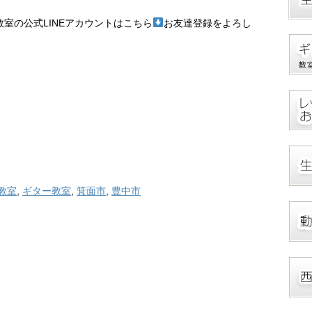
室の公式LINEアカウントはこちら
お友達登録をよろし
教室
,
ギター教室
,
箕面市
,
豊中市