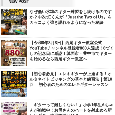
NEW POST
なぜ低い水準のギター練習をし続けるのです
か？中2のEくんが『Just the Two of Us』を
カッコよく弾き語れるようになった秘訣
【令和8年8月8日】西尾ギター教室公式
YouTubeチャンネル登録者880人達成！8づく
しの記念日に感謝！箕面市・豊中市でギター
を始めるなら西尾ギター教室へ
【初心者必見】エレキギターが上達する！オ
ルタネイトピッキングの基本と練習法｜第10
回 初心者のためのエレキギターレッスン
「ギターって難しくない！」小学1年生Aちゃ
んが挑戦中！お母さんのハートを射止める新