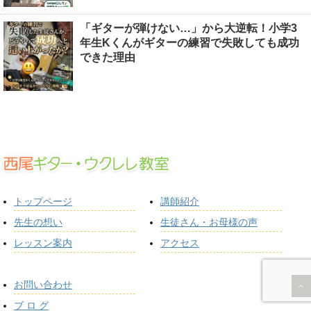
「ギターが弾けない…」から大逆転！小学3
年生Kくんがギターの練習で失敗しても成功
できた理由
トップページ
講師紹介
先生の想い
生徒さん・お母様の声
レッスン案内
アクセス
お問い合わせ
ブ ロ グ