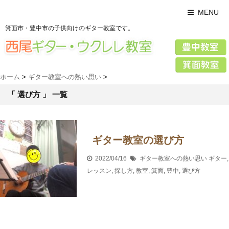
MENU
箕面市・豊中市の子供向けのギター教室です。
ホーム
>
ギター教室への熱い思い
>
「 選び方 」 一覧
ギター教室の選び方
2022/04/16
ギター教室への熱い思い
ギター
,
レッスン
,
探し方
,
教室
,
箕面
,
豊中
,
選び方