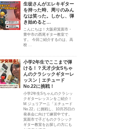
生徒さんがエレキギター
を持った時、周りのみん
なは笑った。しかし、弾
き始めると…
こんにちは！大阪府箕面市・
豊中市の西尾ギター教室で
す。 今回ご紹介するのは、高
校 …
小学2年生でここまで弾
ける！？天才少女Sちゃ
んのクラシックギターレ
ッスン｜エチュード
No.22に挑戦！
小学2年生Sちゃんのクラシッ
クギターレッスンをご紹介！
M.ジュリアーニ「エチュード
No.22」に挑戦し、10月25日の
発表会に向けて練習中です。
箕面市で子どものクラシック
ギター教室をお探しの方にも