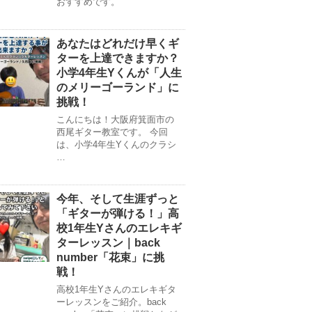
おすすめです。
あなたはどれだけ早くギ
ターを上達できますか？
小学4年生Yくんが「人生
のメリーゴーランド」に
挑戦！
こんにちは！大阪府箕面市の
西尾ギター教室です。 今回
は、小学4年生Yくんのクラシ
…
今年、そして生涯ずっと
「ギターが弾ける！」高
校1年生Yさんのエレキギ
ターレッスン｜back
number「花束」に挑
戦！
高校1年生Yさんのエレキギタ
ーレッスンをご紹介。back